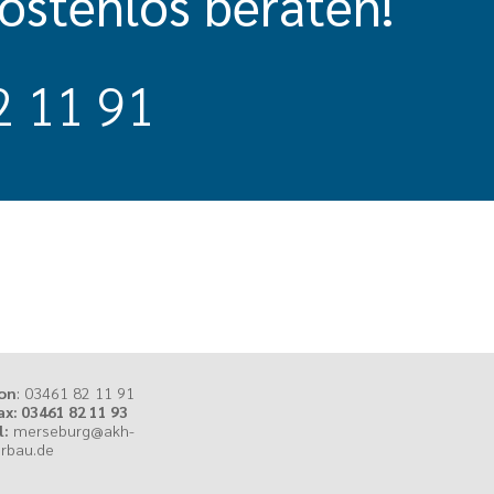
kostenlos beraten!
2 11 91
on
:
03461 82 11 91
ax: 03461 82 11 93
l:
merseburg@akh-
erbau.de