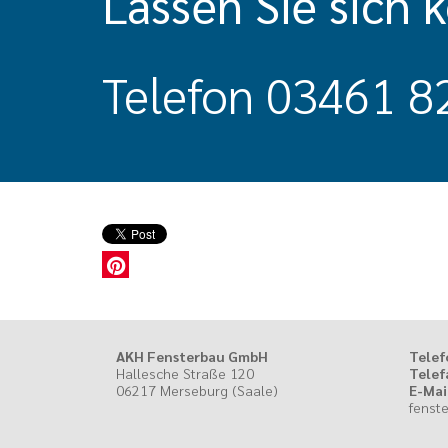
Lassen Sie sich 
Telefon
03461 8
AKH Fensterbau GmbH
Telef
Hallesche Straße 120
Telef
06217 Merseburg (Saale)
E-Mai
fenst